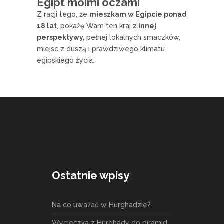
Egipt moimi oczami
Z racji tego, że
mieszkam w Egipcie ponad
18 lat
, pokażę Wam ten kraj
z innej
perspektywy,
pełnej lokalnych smaczków,
miejsc z duszą i prawdziwego klimatu
egipskiego życia.
Ostatnie wpisy
Na co uważać w Hurghadzie?
Wycieczka z Hurghady do piramid