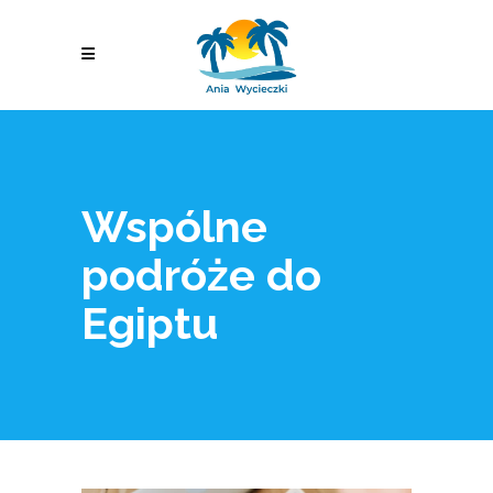
Wspólne
podróże do
Egiptu