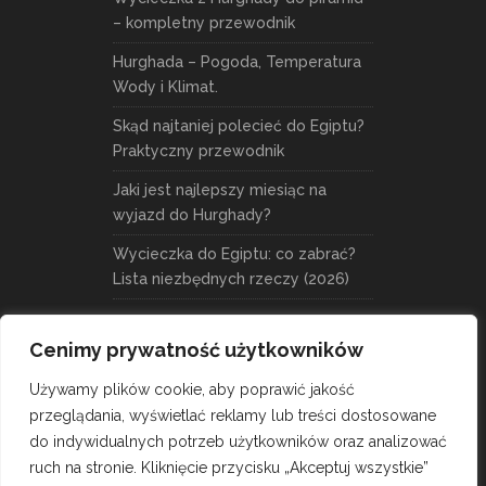
– kompletny przewodnik
Hurghada – Pogoda, Temperatura
Wody i Klimat.
Skąd najtaniej polecieć do Egiptu?
Praktyczny przewodnik
Jaki jest najlepszy miesiąc na
wyjazd do Hurghady?
Wycieczka do Egiptu: co zabrać?
Lista niezbędnych rzeczy (2026)
Cenimy prywatność użytkowników
Używamy plików cookie, aby poprawić jakość
przeglądania, wyświetlać reklamy lub treści dostosowane
do indywidualnych potrzeb użytkowników oraz analizować
ruch na stronie. Kliknięcie przycisku „Akceptuj wszystkie”