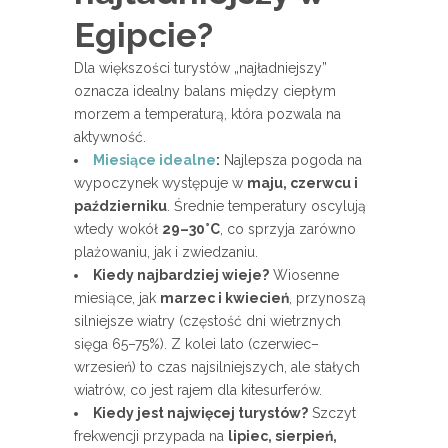
Egipcie?
Dla większości turystów „najładniejszy”
oznacza idealny balans między ciepłym
morzem a temperaturą, która pozwala na
aktywność.
Miesiące idealne
:
Najlepsza pogoda na
wypoczynek występuje w
maju, czerwcu i
październiku
. Średnie temperatury oscylują
wtedy wokół
29–30°C
, co sprzyja zarówno
plażowaniu, jak i zwiedzaniu.
Kiedy najbardziej wieje?
Wiosenne
miesiące, jak
marzec i kwiecień
, przynoszą
silniejsze wiatry (częstość dni wietrznych
sięga 65–75%). Z kolei lato (czerwiec–
wrzesień) to czas najsilniejszych, ale stałych
wiatrów, co jest rajem dla kitesurferów.
Kiedy jest najwięcej turystów?
Szczyt
frekwencji przypada na
lipiec, sierpień,