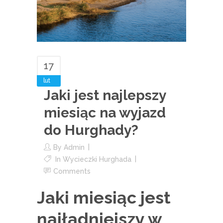
17
lut
Jaki jest najlepszy
miesiąc na wyjazd
do Hurghady?
By
Admin
In
Wycieczki Hurghada
Comments
Jaki miesiąc jest
najładniejszy w