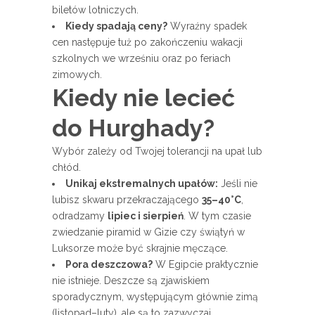
biletów lotniczych.
Kiedy spadają ceny?
Wyraźny spadek
cen następuje tuż po zakończeniu wakacji
szkolnych we wrześniu oraz po feriach
zimowych.
Kiedy nie lecieć
do Hurghady?
Wybór zależy od Twojej tolerancji na upał lub
chłód.
Unikaj ekstremalnych upałów:
Jeśli nie
lubisz skwaru przekraczającego
35–40°C
,
odradzamy
lipiec i sierpień
. W tym czasie
zwiedzanie piramid w Gizie czy świątyń w
Luksorze może być skrajnie męczące.
Pora deszczowa?
W Egipcie praktycznie
nie istnieje. Deszcze są zjawiskiem
sporadycznym, występującym głównie zimą
(listopad–luty), ale są to zazwyczaj