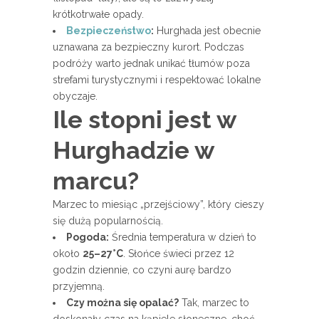
krótkotrwałe opady.
Bezpieczeństwo
:
Hurghada jest obecnie
uznawana za bezpieczny kurort. Podczas
podróży warto jednak unikać tłumów poza
strefami turystycznymi i respektować lokalne
obyczaje.
Ile stopni jest w
Hurghadzie w
marcu?
Marzec to miesiąc „przejściowy”, który cieszy
się dużą popularnością.
Pogoda:
Średnia temperatura w dzień to
około
25–27°C
. Słońce świeci przez 12
godzin dziennie, co czyni aurę bardzo
przyjemną.
Czy można się opalać?
Tak, marzec to
doskonały czas na kąpiele słoneczne, choć