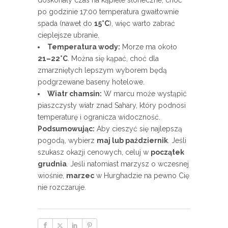
po godzinie 17:00 temperatura gwałtownie
spada (nawet do
15°C
), więc warto zabrać
cieplejsze ubranie.
Temperatura wody:
Morze ma około
21–22°C
. Można się kąpać, choć dla
zmarzniętych lepszym wyborem będą
podgrzewane baseny hotelowe.
Wiatr chamsin:
W marcu może wystąpić
piaszczysty wiatr znad Sahary, który podnosi
temperaturę i ogranicza widoczność.
Podsumowując:
Aby cieszyć się najlepszą
pogodą, wybierz
maj lub październik
. Jeśli
szukasz okazji cenowych, celuj w
początek
grudnia
. Jeśli natomiast marzysz o wczesnej
wiośnie,
marzec
w Hurghadzie na pewno Cię
nie rozczaruje.