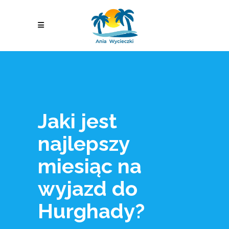
Jaki jest
najlepszy
miesiąc na
wyjazd do
Hurghady?